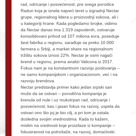
rad, odricanje i posvećenost, pre svega porodice
Radun koja je iznela najveći teret u izgradnji Nectar
grupe, regionalnog lidera u proizvodnji sokova, ali i
u kategoriji hrane. Kada pogledamo brojke, vidimo
da Nectar danas ima 1.319 zaposlenih, ostvaruje
konsolidovani prihod od 107 miliona evra, poseduje
šest fabrika u regionu, sarađuje sa preko 10.000
farmera u Srbiji, a market share na regionalnom
tržištu sokova iznosi 22%. Nectar je osmi najjači
brend u regionu, prema analizi Valicona iz 2017.
Fokus nam je na konstantnom razvoju poslovanja –
ne samo kompanijskom i organizacionom, već i na
razvoju brendova.
Nectar predstavlja primer kako jedan srpski san
može da se ostvari – porodična kompanija je
krenula od nule i uz mukotrpan rad, odricanje i
posvećenost, kao i jasan fokus na razvoj, uspela da
ostvari ono što joj je bio cilj, a pri tom je ostala
dosledna svojim vrednostima. Kada to kažem,
mislim na vrednosti koje proizilaze iz kompanije –
fokusiranost na potrošače, na razvoj, domaćinski