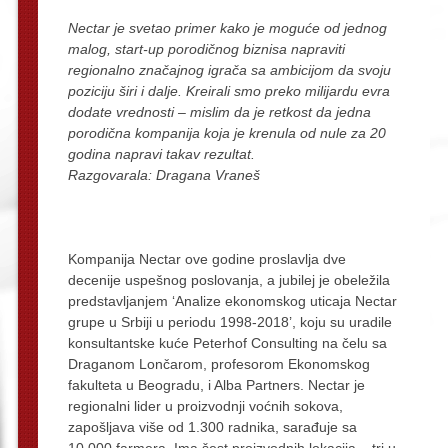
Nectar je svetao primer kako je moguće od jednog
malog, start-up porodičnog biznisa napraviti
regionalno značajnog igrača sa ambicijom da svoju
poziciju širi i dalje. Kreirali smo preko milijardu evra
dodate vrednosti – mislim da je retkost da jedna
porodična kompanija koja je krenula od nule za 20
godina napravi takav rezultat.
Razgovarala: Dragana Vraneš
Kompanija Nectar ove godine proslavlja dve
decenije uspešnog poslovanja, a jubilej je obeležila
predstavljanjem ‘Analize ekonomskog uticaja Nectar
grupe u Srbiji u periodu 1998-2018’, koju su uradile
konsultantske kuće Peterhof Consulting na čelu sa
Draganom Lončarom, profesorom Ekonomskog
fakulteta u Beogradu, i Alba Partners. Nectar je
regionalni lider u proizvodnji voćnih sokova,
zapošljava više od 1.300 radnika, sarađuje sa
10.000 farmera. Ima šest proizvodnih lokacija – tri u