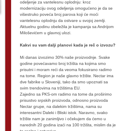
odeljenje za vantelesnu oplodnju: kroz
modernizaciju ovog odeljenja omogućeno je da se
višestruko poveća broj parova koji će moći
vantelesnu oplodnju da ostvare u svojoj zemlji.
Aktuelnu godinu obeležila je kampanja sa Andrijom
Miloševićem u glavnoj ulozi.
Kakvi su vam dalji planovi kada je reč o izvozu?
Mi danas izvozimo 30% naše proizvodnje. Svake
godine povećavamo broj tržišta na kojima smo
prisutni i moram reći da veoma fokusirano radimo
na tome. Region je naše glavno tržište. Nectar ima
dve fabrike u Sloveniji, tako da smo upoznati sa
svim trendovima na tržištima EU.
Zajedno sa PKS-om radimo na tome da proširimo
prisustvo srpskih proizvoda, odnosno proizvoda
Nectar grupe, na dalekim tržištima, nama su
interesantni Daleki i Bliski istok. Naravno, svako
tržište nam je zanimljivo i očekujem da ćemo u
narednih 20 godina izaći na 100 tržišta, mislim da je
to realno i ostvarivo.