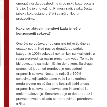
omogućava da obezbedimo sirovinsku bazu voća iz
Srbije, što je vrlo važno. Primera radi, svaka šesta
jabuka koja ostane u Srbiji završi u Nectar
proizvodima.
Kakvi su aktuelni trendovi kada je reč o
konzumaciji sokova?
Ono što se dešava u regionu nije toliko tipično za
ostatak sveta. Kod nas se događa da padaju
kategorije 100% sokova i nektari koji su kvalitetniji, a
rastu proizvodi sa malim procentom voća. To može
biti povezano sa niskim ličnim dohotkom. Sa druge
strane, još jedan od trendova je rast ceđenih i
organskih sokova. Nectar je najjači u 100%
sokovima koji sadrže samo voće i u nektarima,
među prvima na tržištu smo lansirali četiri ukusa
organskih sokova, a nedavno smo ih lansirali i u
malom pakovanju. Smatram da je to dobar potez i
pravac razvoja u skladu sa trendovima i potrebama
tržišta.