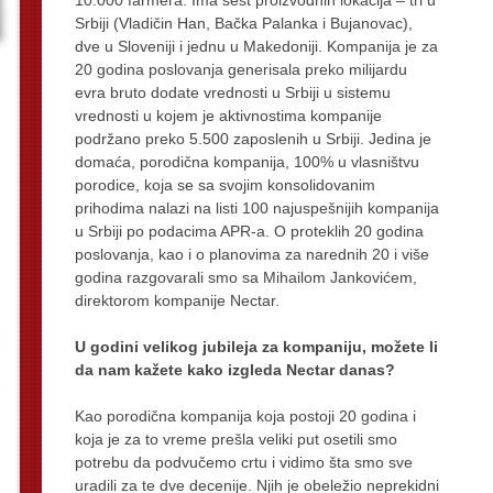
Srbiji (Vladičin Han, Bačka Palanka i Bujanovac),
dve u Sloveniji i jednu u Makedoniji. Kompanija je za
20 godina poslovanja generisala preko milijardu
evra bruto dodate vrednosti u Srbiji u sistemu
vrednosti u kojem je aktivnostima kompanije
podržano preko 5.500 zaposlenih u Srbiji. Jedina je
domaća, porodična kompanija, 100% u vlasništvu
porodice, koja se sa svojim konsolidovanim
prihodima nalazi na listi 100 najuspešnijih kompanija
u Srbiji po podacima APR-a. O proteklih 20 godina
poslovanja, kao i o planovima za narednih 20 i više
godina razgovarali smo sa Mihailom Jankovićem,
direktorom kompanije Nectar.
U godini velikog jubileja za kompaniju, možete li
da nam kažete kako izgleda Nectar danas?
Kao porodična kompanija koja postoji 20 godina i
koja je za to vreme prešla veliki put osetili smo
potrebu da podvučemo crtu i vidimo šta smo sve
uradili za te dve decenije. Njih je obeležio neprekidni