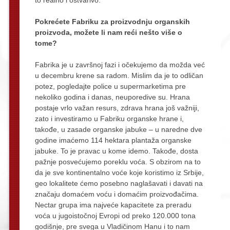
Pokrećete Fabriku za proizvodnju organskih
proizvoda, možete li nam reći nešto više o
tome?
Fabrika je u završnoj fazi i očekujemo da možda već
u decembru krene sa radom. Mislim da je to odličan
potez, pogledajte police u supermarketima pre
nekoliko godina i danas, neuporedive su. Hrana
postaje vrlo važan resurs, zdrava hrana još važniji,
zato i investiramo u Fabriku organske hrane i,
takođe, u zasade organske jabuke – u naredne dve
godine imaćemo 114 hektara plantaža organske
jabuke. To je pravac u kome idemo. Takođe, dosta
pažnje posvećujemo poreklu voća. S obzirom na to
da je sve kontinentalno voće koje koristimo iz Srbije,
geo lokalitete ćemo posebno naglašavati i davati na
značaju domaćem voću i domaćim proizvođačima.
Nectar grupa ima najveće kapacitete za preradu
voća u jugoistočnoj Evropi od preko 120.000 tona
godišnje, pre svega u Vladičinom Hanu i to nam