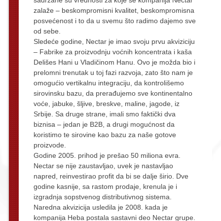
zalaže – beskompromisni kvalitet, beskompromisna
posvećenost i to da u svemu što radimo dajemo sve
od sebe.
Sledeće godine, Nectar je imao svoju prvu akviziciju
– Fabrike za proizvodnju voćnih koncentrata i kaša
Delišes Hani u Vladičinom Hanu. Ovo je možda bio i
prelomni trenutak u toj fazi razvoja, zato što nam je
omogućio vertikalnu integraciju, da kontrolišemo
sirovinsku bazu, da prerađujemo sve kontinentalno
voće, jabuke, šljive, breskve, maline, jagode, iz
Srbije. Sa druge strane, imali smo faktički dva
biznisa – jedan je B2B, a drugi mogućnost da
koristimo te sirovine kao bazu za naše gotove
proizvode.
Godine 2005. prihod je prešao 50 miliona evra.
Nectar se nije zaustavljao, uvek je nastavljao
napred, reinvestirao profit da bi se dalje širio. Dve
godine kasnije, sa rastom prodaje, krenula je i
izgradnja sopstvenog distributivnog sistema.
Naredna akvizicija usledila je 2008. kada je
kompanija Heba postala sastavni deo Nectar grupe.