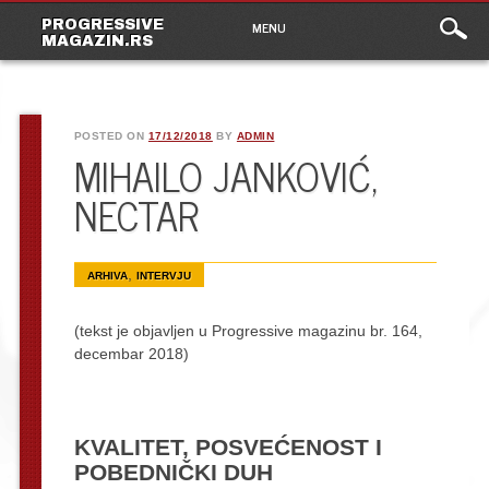
Main
Skip
PROGRESSIVE
MENU
to
MAGAZIN.RS
menu
content
POSTED ON
17/12/2018
BY
ADMIN
MIHAILO JANKOVIĆ,
NECTAR
,
ARHIVA
INTERVJU
(tekst je objavljen u Progressive magazinu br. 164,
decembar 2018)
KVALITET, POSVEĆENOST I
POBEDNIČKI DUH