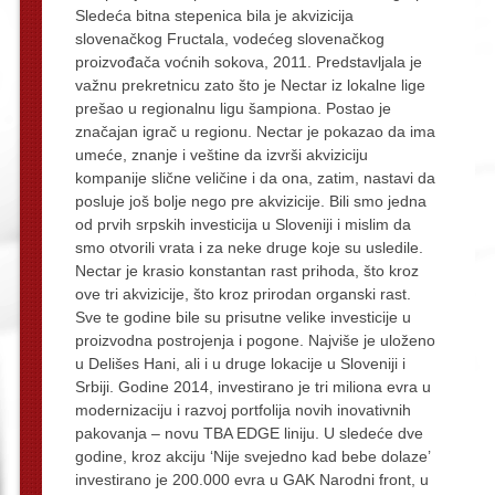
Sledeća bitna stepenica bila je akvizicija
slovenačkog Fructala, vodećeg slovenačkog
proizvođača voćnih sokova, 2011. Predstavljala je
važnu prekretnicu zato što je Nectar iz lokalne lige
prešao u regionalnu ligu šampiona. Postao je
značajan igrač u regionu. Nectar je pokazao da ima
umeće, znanje i veštine da izvrši akviziciju
kompanije slične veličine i da ona, zatim, nastavi da
posluje još bolje nego pre akvizicije. Bili smo jedna
od prvih srpskih investicija u Sloveniji i mislim da
smo otvorili vrata i za neke druge koje su usledile.
Nectar je krasio konstantan rast prihoda, što kroz
ove tri akvizicije, što kroz prirodan organski rast.
Sve te godine bile su prisutne velike investicije u
proizvodna postrojenja i pogone. Najviše je uloženo
u Delišes Hani, ali i u druge lokacije u Sloveniji i
Srbiji. Godine 2014, investirano je tri miliona evra u
modernizaciju i razvoj portfolija novih inovativnih
pakovanja – novu TBA EDGE liniju. U sledeće dve
godine, kroz akciju ‘Nije svejedno kad bebe dolaze’
investirano je 200.000 evra u GAK Narodni front, u