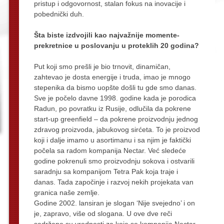
pristup i odgovornost, stalan fokus na inovacije i
pobednički duh.
Šta biste izdvojili kao najvažnije momente-
prekretnice u poslovanju u proteklih 20 godina?
Put koji smo prešli je bio trnovit, dinamičan,
zahtevao je dosta energije i truda, imao je mnogo
stepenika da bismo uopšte došli tu gde smo danas.
Sve je počelo davne 1998. godine kada je porodica
Radun, po povratku iz Rusije, odlučila da pokrene
start-up greenfield – da pokrene proizvodnju jednog
zdravog proizvoda, jabukovog sirćeta. To je proizvod
koji i dalje imamo u asortimanu i sa njim je faktički
počela sa radom kompanija Nectar. Već sledeće
godine pokrenuli smo proizvodnju sokova i ostvarili
saradnju sa kompanijom Tetra Pak koja traje i
danas. Tada započinje i razvoj nekih projekata van
granica naše zemlje.
Godine 2002. lansiran je slogan ‘Nije svejedno’ i on
je, zapravo, više od slogana. U ove dve reči
sadržane su vrednosti za koje se kompanija Nectar