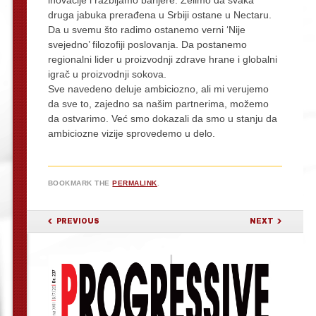
druga jabuka prerađena u Srbiji ostane u Nectaru.
Da u svemu što radimo ostanemo verni ‘Nije
svejedno’ filozofiji poslovanja. Da postanemo
regionalni lider u proizvodnji zdrave hrane i globalni
igrač u proizvodnji sokova.
Sve navedeno deluje ambiciozno, ali mi verujemo
da sve to, zajedno sa našim partnerima, možemo
da ostvarimo. Već smo dokazali da smo u stanju da
ambiciozne vizije sprovedemo u delo.
BOOKMARK THE
PERMALINK
.
POST NAVIGATION
PREVIOUS
NEXT