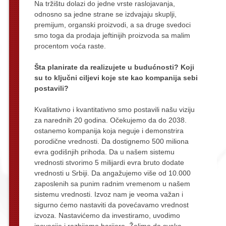
Na tržištu dolazi do jedne vrste raslojavanja,
odnosno sa jedne strane se izdvajaju skuplji,
premijum, organski proizvodi, a sa druge svedoci
smo toga da prodaja jeftinijih proizvoda sa malim
procentom voća raste.
Šta planirate da realizujete u budućnosti? Koji
su to ključni ciljevi koje ste kao kompanija sebi
postavili?
Kvalitativno i kvantitativno smo postavili našu viziju
za narednih 20 godina. Očekujemo da do 2038.
ostanemo kompanija koja neguje i demonstrira
porodične vrednosti. Da dostignemo 500 miliona
evra godišnjih prihoda. Da u našem sistemu
vrednosti stvorimo 5 milijardi evra bruto dodate
vrednosti u Srbiji. Da angažujemo više od 10.000
zaposlenih sa punim radnim vremenom u našem
sistemu vrednosti. Izvoz nam je veoma važan i
sigurno ćemo nastaviti da povećavamo vrednost
izvoza. Nastavićemo da investiramo, uvodimo
inovacije i razbijamo barijere. Želimo da svaka