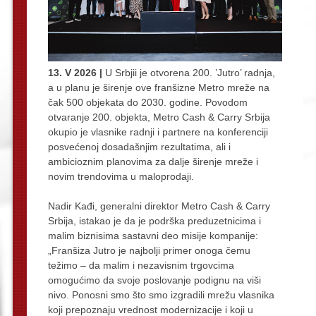
13. V 2026 |
U Srbjii je otvorena 200. ’Jutro’ radnja,
a u planu je širenje ove franšizne Metro mreže na
čak 500 objekata do 2030. godine. Povodom
otvaranje 200. objekta, Metro Cash & Carry Srbija
okupio je vlasnike radnji i partnere na konferenciji
posvećenoj dosadašnjim rezultatima, ali i
ambicioznim planovima za dalje širenje mreže i
novim trendovima u maloprodaji.
Nadir Kađi, generalni direktor Metro Cash & Carry
Srbija, istakao je da je podrška preduzetnicima i
malim biznisima sastavni deo misije kompanije:
„Franšiza Jutro je najbolji primer onoga čemu
težimo – da malim i nezavisnim trgovcima
omogućimo da svoje poslovanje podignu na viši
nivo. Ponosni smo što smo izgradili mrežu vlasnika
koji prepoznaju vrednost modernizacije i koji u