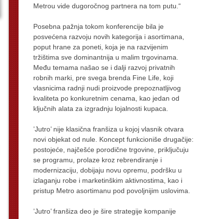
Metrou vide dugoročnog partnera na tom putu.“
Posebna pažnja tokom konferencije bila je
posvećena razvoju novih kategorija i asortimana,
poput hrane za poneti, koja je na razvijenim
tržištima sve dominantnija u malim trgovinama.
Među temama našao se i dalji razvoj privatnih
robnih marki, pre svega brenda Fine Life, koji
vlasnicima radnji nudi proizvode prepoznatljivog
kvaliteta po konkuretnim cenama, kao jedan od
ključnih alata za izgradnju lojalnosti kupaca.
’Jutro’ nije klasična franšiza u kojoj vlasnik otvara
novi objekat od nule. Koncept funkcioniše drugačije:
postojeće, najčešće porodične trgovine, priključuju
se programu, prolaze kroz rebrendiranje i
modernizaciju, dobijaju novu opremu, podršku u
izlaganju robe i marketinškim aktivnostima, kao i
pristup Metro asortimanu pod povoljnijim uslovima.
’Jutro’ franšiza deo je šire strategije kompanije