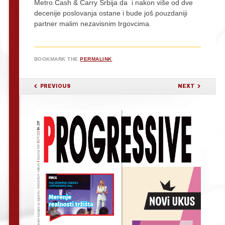
Metro Cash & Carry Srbija da i nakon više od dve
decenije poslovanja ostane i bude još pouzdaniji
partner malim nezavisnim trgovcima.
BOOKMARK THE
PERMALINK
.
POST NAVIGATION
PREVIOUS
NEXT