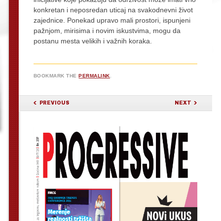
konkretan i neposredan uticaj na svakodnevni život
zajednice. Ponekad upravo mali prostori, ispunjeni
pažnjom, mirisima i novim iskustvima, mogu da
postanu mesta velikih i važnih koraka.
BOOKMARK THE
PERMALINK
.
POST NAVIGATION
PREVIOUS
NEXT