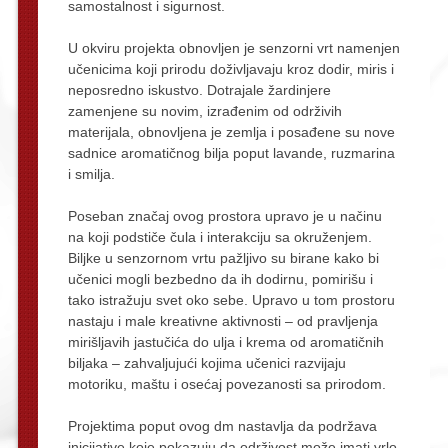
samostalnost i sigurnost.
U okviru projekta obnovljen je senzorni vrt namenjen
učenicima koji prirodu doživljavaju kroz dodir, miris i
neposredno iskustvo. Dotrajale žardinjere
zamenjene su novim, izrađenim od održivih
materijala, obnovljena je zemlja i posađene su nove
sadnice aromatičnog bilja poput lavande, ruzmarina
i smilja.
Poseban značaj ovog prostora upravo je u načinu
na koji podstiče čula i interakciju sa okruženjem.
Biljke u senzornom vrtu pažljivo su birane kako bi
učenici mogli bezbedno da ih dodirnu, pomirišu i
tako istražuju svet oko sebe. Upravo u tom prostoru
nastaju i male kreativne aktivnosti – od pravljenja
mirišljavih jastučića do ulja i krema od aromatičnih
biljaka – zahvaljujući kojima učenici razvijaju
motoriku, maštu i osećaj povezanosti sa prirodom.
Projektima poput ovog dm nastavlja da podržava
inicijative koje pokazuju da održivost može imati vrlo