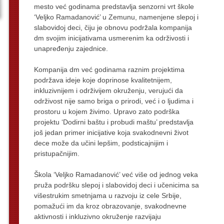
mesto već godinama predstavlja senzorni vrt škole
‘Veljko Ramadanović’ u Zemunu, namenjene slepoj i
slabovidoj deci, čiju je obnovu podržala kompanija
dm svojim inicijativama usmerenim ka održivosti i
unapređenju zajednice.
Kompanija dm već godinama raznim projektima
podržava ideje koje doprinose kvalitetnijem,
inkluzivnijem i održivijem okruženju, verujući da
održivost nije samo briga o prirodi, već i o ljudima i
prostoru u kojem živimo. Upravo zato podrška
projektu ‘Dodirni baštu i probudi maštu’ predstavlja
još jedan primer inicijative koja svakodnevni život
dece može da učini lepšim, podsticajnijim i
pristupačnijim.
Škola ‘Veljko Ramadanović’ već više od jednog veka
pruža podršku slepoj i slabovidoj deci i učenicima sa
višestrukim smetnjama u razvoju iz cele Srbije,
pomažući im da kroz obrazovanje, svakodnevne
aktivnosti i inkluzivno okruženje razvijaju