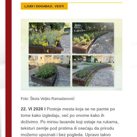
,
LJUDI I DOGAĐAJI
VESTI
Foto: Škola Veljko Ramadanović
22. VI 2026 I
Postoje mesta koja se ne pamte po
tome kako izgledaju, već po onome kako ih
doživimo. Po mirisu lavande koji ostaje na rukama,
teksturi zemlje pod prstima ili osećaju da prirodu
možemo upoznati i bez pogleda. Upravo takvo