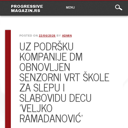
Main
Skip
PROGRESSIVE
MENU
to
MAGAZIN.RS
menu
content
POSTED ON
22/06/2026
BY
ADMIN
UZ PODRŠKU
KOMPANIJE DM
OBNOVLJEN
SENZORNI VRT ŠKOLE
ZA SLEPU I
SLABOVIDU DECU
’VELJKO
RAMADANOVIĆ’