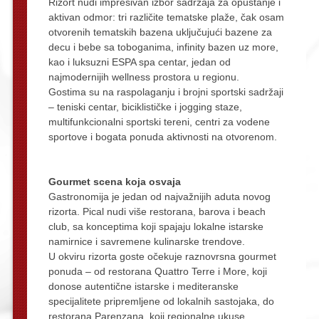
Rizort nudi impresivan izbor sadržaja za opuštanje i
aktivan odmor: tri različite tematske plaže, čak osam
otvorenih tematskih bazena uključujući bazene za
decu i bebe sa toboganima, infinity bazen uz more,
kao i luksuzni ESPA spa centar, jedan od
najmodernijih wellness prostora u regionu.
Gostima su na raspolaganju i brojni sportski sadržaji
– teniski centar, biciklističke i jogging staze,
multifunkcionalni sportski tereni, centri za vodene
sportove i bogata ponuda aktivnosti na otvorenom.
Gourmet scena koja osvaja
Gastronomija je jedan od najvažnijih aduta novog
rizorta. Pical nudi više restorana, barova i beach
club, sa konceptima koji spajaju lokalne istarske
namirnice i savremene kulinarske trendove.
U okviru rizorta goste očekuje raznovrsna gourmet
ponuda – od restorana Quattro Terre i More, koji
donose autentične istarske i mediteranske
specijalitete pripremljene od lokalnih sastojaka, do
restorana Parenzana, koji regionalne ukuse