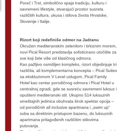
Poreč i Trst, simbolično spaja tradiciju, kulturu i
savremeni lifestyle, stvarajući prostor susreta
različitih kultura, ukusa i stilova života Hrvatske,
Slovenije i Italije.
Rizort koji redefiniše odmor na Jadranu
Okružen mediteranskim zelenilom i tirkiznim morem,
novi Pical Resort predstavlja sofisticirano utočište za
sve koji žele više od klasičnog odmora.
Kao pažljivo osmišljen kompleks, rizort objedinjuje tri
različita, ali komplementarna koncepta – Pical Suites
sa ekskluzivnom V Level uslugom, Pical Family
Hotel kao centar porodičnog odmora i Pical Hotel u
centralnoj zgradi, gde se susreću savremeni luksuz i
opušteni mediteranski stil. Ukupno 514 luksuznih
smeštajnih jedinica obuhvata širok spektar opcija –
od porodičnih all inclusive apartmana i „swim up“
soba sa direktnim pristupom bazenu, do luksuznih
apartmana prilagođenih različitim stilovima
putovanja.