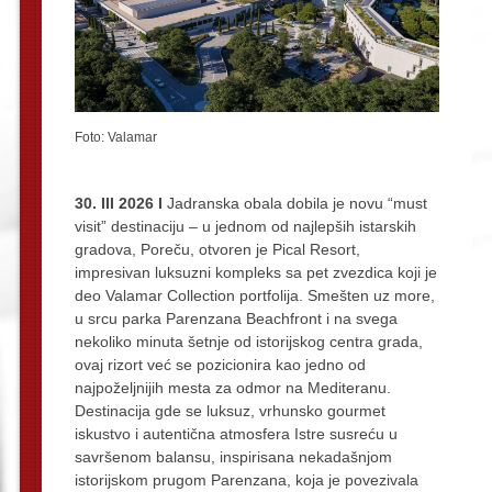
Foto: Valamar
30. III 2026 I
Jadranska obala dobila je novu “must
visit” destinaciju – u jednom od najlepših istarskih
gradova, Poreču, otvoren je Pical Resort,
impresivan luksuzni kompleks sa pet zvezdica koji je
deo Valamar Collection portfolija. Smešten uz more,
u srcu parka Parenzana Beachfront i na svega
nekoliko minuta šetnje od istorijskog centra grada,
ovaj rizort već se pozicionira kao jedno od
najpoželjnijih mesta za odmor na Mediteranu.
Destinacija gde se luksuz, vrhunsko gourmet
iskustvo i autentična atmosfera Istre susreću u
savršenom balansu, inspirisana nekadašnjom
istorijskom prugom Parenzana, koja je povezivala