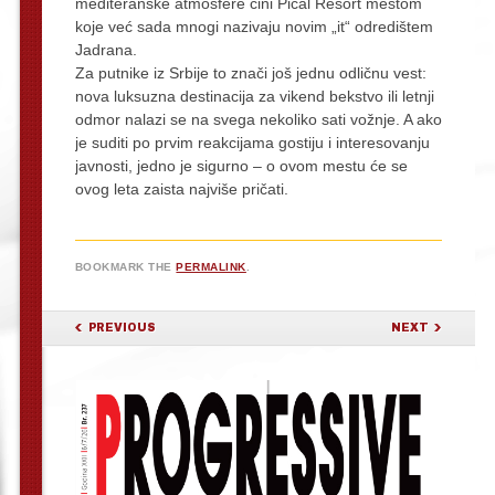
mediteranske atmosfere čini Pical Resort mestom
koje već sada mnogi nazivaju novim „it“ odredištem
Jadrana.
Za putnike iz Srbije to znači još jednu odličnu vest:
nova luksuzna destinacija za vikend bekstvo ili letnji
odmor nalazi se na svega nekoliko sati vožnje. A ako
je suditi po prvim reakcijama gostiju i interesovanju
javnosti, jedno je sigurno – o ovom mestu će se
ovog leta zaista najviše pričati.
BOOKMARK THE
PERMALINK
.
POST NAVIGATION
PREVIOUS
NEXT