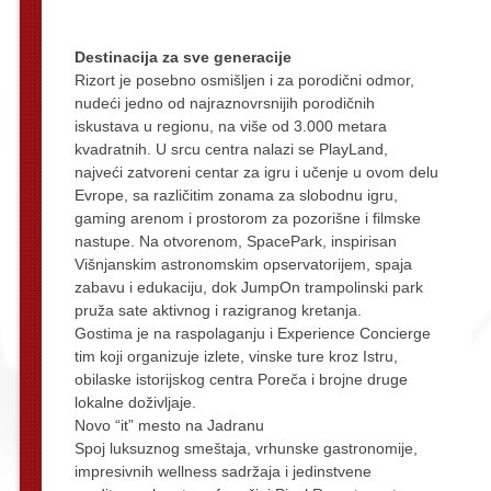
Destinacija za sve generacije
Rizort je posebno osmišljen i za porodični odmor,
nudeći jedno od najraznovrsnijih porodičnih
iskustava u regionu, na više od 3.000 metara
kvadratnih. U srcu centra nalazi se PlayLand,
najveći zatvoreni centar za igru i učenje u ovom delu
Evrope, sa različitim zonama za slobodnu igru,
gaming arenom i prostorom za pozorišne i filmske
nastupe. Na otvorenom, SpacePark, inspirisan
Višnjanskim astronomskim opservatorijem, spaja
zabavu i edukaciju, dok JumpOn trampolinski park
pruža sate aktivnog i razigranog kretanja.
Gostima je na raspolaganju i Experience Concierge
tim koji organizuje izlete, vinske ture kroz Istru,
obilaske istorijskog centra Poreča i brojne druge
lokalne doživljaje.
Novo “it” mesto na Jadranu
Spoj luksuznog smeštaja, vrhunske gastronomije,
impresivnih wellness sadržaja i jedinstvene