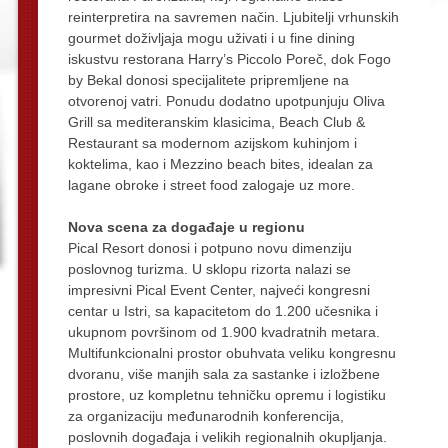
reinterpretira na savremen način. Ljubitelji vrhunskih
gourmet doživljaja mogu uživati i u fine dining
iskustvu restorana Harry’s Piccolo Poreč, dok Fogo
by Bekal donosi specijalitete pripremljene na
otvorenoj vatri. Ponudu dodatno upotpunjuju Oliva
Grill sa mediteranskim klasicima, Beach Club &
Restaurant sa modernom azijskom kuhinjom i
koktelima, kao i Mezzino beach bites, idealan za
lagane obroke i street food zalogaje uz more.
Nova scena za događaje u regionu
Pical Resort donosi i potpuno novu dimenziju
poslovnog turizma. U sklopu rizorta nalazi se
impresivni Pical Event Center, najveći kongresni
centar u Istri, sa kapacitetom do 1.200 učesnika i
ukupnom površinom od 1.900 kvadratnih metara.
Multifunkcionalni prostor obuhvata veliku kongresnu
dvoranu, više manjih sala za sastanke i izložbene
prostore, uz kompletnu tehničku opremu i logistiku
za organizaciju međunarodnih konferencija,
poslovnih događaja i velikih regionalnih okupljanja.