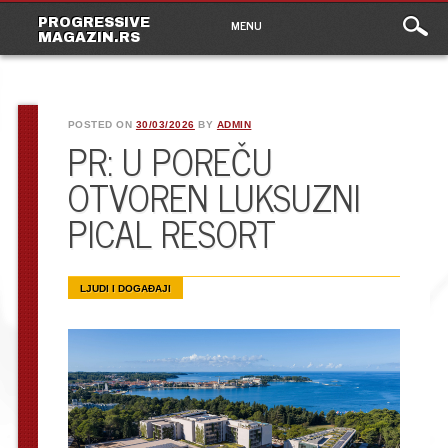
Main
Skip
PROGRESSIVE
MENU
to
MAGAZIN.RS
menu
content
POSTED ON
30/03/2026
BY
ADMIN
PR: U POREČU
OTVOREN LUKSUZNI
PICAL RESORT
LJUDI I DOGAĐAJI