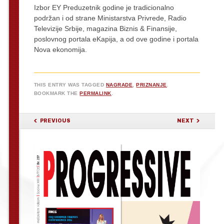
Izbor EY Preduzetnik godine je tradicionalno
podržan i od strane Ministarstva Privrede, Radio
Televizije Srbije, magazina Biznis & Finansije,
poslovnog portala eKapija, a od ove godine i portala
Nova ekonomija.
THIS ENTRY WAS TAGGED
NAGRADE
,
PRIZNANJE
.
BOOKMARK THE
PERMALINK
.
POST NAVIGATION
PREVIOUS
NEXT