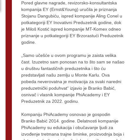
Pored glavne nagrade, revizorsko-konsultantska
kompanija EY (Ernst&Young) uručila je priznanja
Stojanu Dangubiću, ispred kompanije Aling Conel u
potkategoriji EY Inovativni Preduzetnik godine, dok
je Miloš Kostić ispred kompanije MT-Komex odneo
priznanje u potkategoriji EY Brzorastući Preduzetnik
godine.
„Samo učešće u ovom programu je zaista velika
čast. Izuzetno sam ponosan na to što sam se našao
u društvu fantastičnih preduzetnika i što ću
predstavljati našu zemlju u Monte Karlu. Ova
pobeda neverovatna je motivacija za svaki naredni
preduzetnički poduhvat“ izjavio je Branko Babić,
osnivač i vlasnik kompanije PhiAcademy i EY
Preduzetnik za 2022. godinu.
Kompaniju PhiAcademy osnovao je gospodin
Branko Babić 2014. godine. Delatnosti kompanije
PhiAcademy su edukacija i obučavanje ljudi za
izvođenje tretmana trajne šminke, proizvodnja boja i