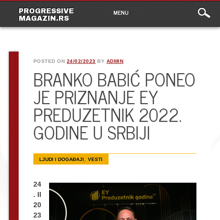
Main
Skip
PROGRESSIVE
MENU
to
MAGAZIN.RS
menu
content
POSTED ON
24/02/2023
BY
ADMIN
BRANKO BABIĆ PONEO
JE PRIZNANJE EY
PREDUZETNIK 2022.
GODINE U SRBIJI
,
LJUDI I DOGAĐAJI
VESTI
24
. II
20
23