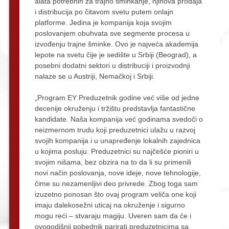
alata potrebnih za trajno šminkanje, njihova prodaja
i distribucija po čitavom svetu putem onlajn
platforme. Jedina je kompanija koja svojim
poslovanjem obuhvata sve segmente procesa u
izvođenju trajne šminke. Ovo je najveća akademija
lepote na svetu čije je sedište u Srbiji (Beograd), a
posebni dodatni sektori u distribuciji i proizvodnji
nalaze se u Austriji, Nemačkoj i Srbiji.
„Program EY Preduzetnik godine već više od jedne
decenije okruženju i tržištu predstavlja fantastične
kandidate. Naša kompanija već godinama svedoči o
neizmernom trudu koji preduzetnici ulažu u razvoj
svojih kompanija i u unapređenje lokalnih zajednica
u kojima posluju. Preduzetnici su najčešće pioniri u
svojim nišama, bez obzira na to da li su primenili
novi način poslovanja, nove ideje, nove tehnologije,
čime su nezamenljivi deo privrede. Zbog toga sam
izuzetno ponosan što ovaj program veliča one koji
imaju dalekosežni uticaj na okruženje i sigurno
mogu reći – stvaraju magiju. Uveren sam da će i
ovogodišnji pobednik parirati preduzetnicima sa