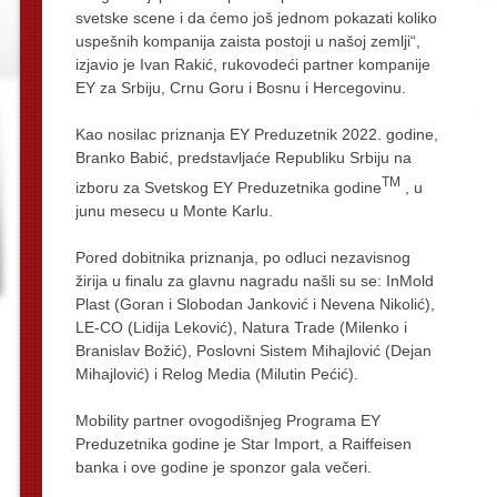
svetske scene i da ćemo još jednom pokazati koliko
uspešnih kompanija zaista postoji u našoj zemlji“,
izjavio je Ivan Rakić, rukovodeći partner kompanije
EY za Srbiju, Crnu Goru i Bosnu i Hercegovinu.
Kao nosilac priznanja EY Preduzetnik 2022. godine,
Branko Babić, predstavljaće Republiku Srbiju na
TM
izboru za Svetskog EY Preduzetnika godine
, u
junu mesecu u Monte Karlu.
Pored dobitnika priznanja, po odluci nezavisnog
žirija u finalu za glavnu nagradu našli su se: InMold
Plast (Goran i Slobodan Janković i Nevena Nikolić),
LE-CO (Lidija Leković), Natura Trade (Milenko i
Branislav Božić), Poslovni Sistem Mihajlović (Dejan
Mihajlović) i Relog Media (Milutin Pećić).
Mobility partner ovogodišnjeg Programa EY
Preduzetnika godine je Star Import, a Raiffeisen
banka i ove godine je sponzor gala večeri.