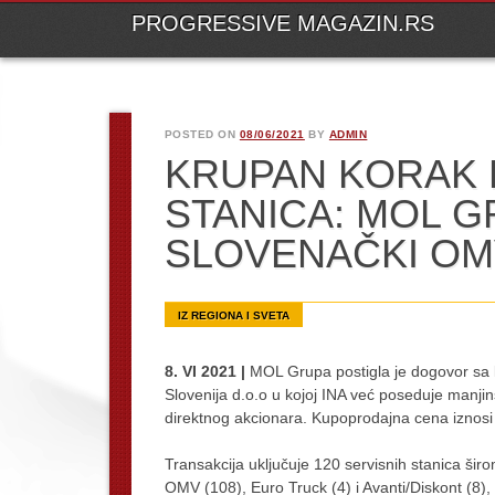
M
Ski
PROGRESSIVE MAGAZIN.RS
to
con
POSTED ON
08/06/2021
BY
ADMIN
KRUPAN KORAK K
STANICA: MOL G
SLOVENAČKI OM
IZ REGIONA I SVETA
8. VI 2021 |
MOL Grupa postigla je dogovor sa
Slovenija d.o.o u kojoj INA već poseduje man
direktnog akcionara. Kupoprodajna cena iznosi
Transakcija uključuje 120 servisnih stanica širo
OMV (108), Euro Truck (4) i Avanti/Diskont (8),