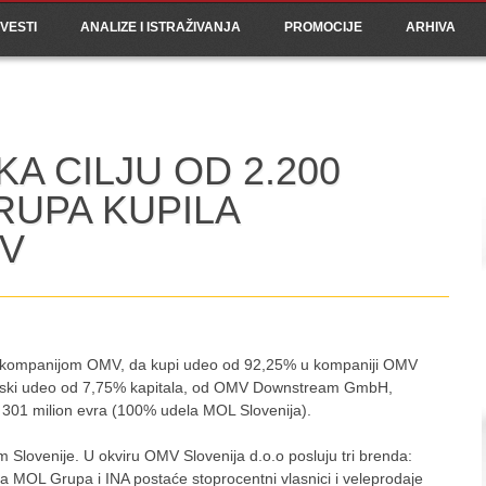
ain menu
p
VESTI
ANALIZE I ISTRAŽIVANJA
PROMOCIJE
ARHIVA
tent
A CILJU OD 2.200
RUPA KUPILA
V
 kompanijom OMV, da kupi udeo od 92,25% u kompaniji OMV
jinski udeo od 7,75% kapitala, od OMV Downstream GmbH,
 301 milion evra (100% udela MOL Slovenija).
m Slovenije. U okviru OMV Slovenija d.o.o posluju tri brenda:
 a MOL Grupa i INA postaće stoprocentni vlasnici i veleprodaje