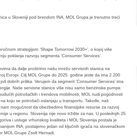
anica u Sloveniji pod brendom INA, MOL Grupa je trenutno treći
oročnom strategijom ‘Shape Tomorrow 2030+’, o kojoj više
žnju poklanja razvoju segmenta ‘Consumer Services’.
jevima da dalje proširimo našu mrežu servisnih stanica na
očnoj Evropi. Cilj MOL Grupe do 2025. godine jeste da ima 2.200
že još dobrih prilika. Verujem da segment ‘Consumer Services’ ima
 energije. Naše servisne stanice više nisu samo benzinske pumpe.
je budućih potrošačkih i trendova mobilnosti, MOL nudi pogodnosti
 na koju se potrošači oslanjaju u transportu. Takođe, naš
de nam mogućnost da obezbedimo finansijske resurse za razvoj
ije u regionu. Slovenija nije novo tržište za nas. U poslednjih 25
goriva i usluge vrhunskog kvaliteta i MOL Slovenija postala je
anijom INA, postajemo jedan od ključnih igrača na slovenačkom
ktor MOL Grupe Zsolt Hernadi.