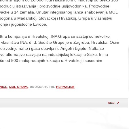
odručju istraživanja i proizvodnje ugljovodonika. Proizvodne
raživačke u 14 zemalja. Unutar integrisanog lanca snabdevanja MOL
a pogona u Mađarskoj, Slovačkoj i Hrvatskoj. Grupa u vlasništvu
dnje i jugoistočne Evrope.
tna kompanija u Hrvatskoj. INA Grupa se sastoji od nekoliko
u vlasništvu INA, d. d. Sedište Grupe je u Zagrebu, Hrvatska. Osim
roizvodnje nafte i gasa obavlja i u Angoli i Egiptu. Nafta se
ive alternative razvijaju na industrijskoj lokaciji u Sisku. Inina
še od 500 maloprodajnih lokacija u Hrvatskoj i susednim
NICE
,
MOL GRUPA
. BOOKMARK THE
PERMALINK
.
NEXT