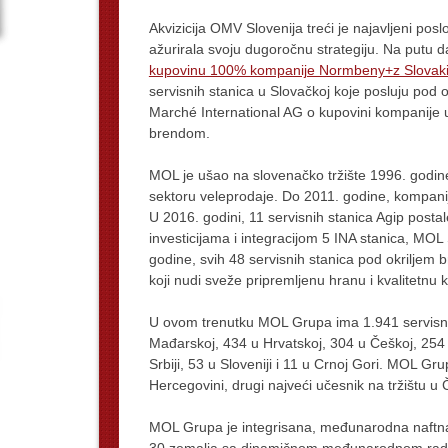
Akvizicija OMV Slovenija treći je najavljeni p
ažurirala svoju dugoročnu strategiju. Na putu 
kupovinu 100% kompanije Normbeny+z Slovakia
servisnih stanica u Slovačkoj koje posluju pod
Marché International AG o kupovini kompanije 
brendom.
MOL je ušao na slovenačko tržište 1996. godine
sektoru veleprodaje. Do 2011. godine, kompanij
U 2016. godini, 11 servisnih stanica Agip post
investicijama i integracijom 5 INA stanica, MOL
godine, svih 48 servisnih stanica pod okrilj
koji nudi sveže pripremljenu hranu i kvalitetnu 
U ovom trenutku MOL Grupa ima 1.941 servisnu 
Mađarskoj, 434 u Hrvatskoj, 304 u Češkoj, 254 
Srbiji, 53 u Sloveniji i 11 u Crnoj Gori. MOL Grup
Hercegovini, drugi najveći učesnik na tržištu u Če
MOL Grupa je integrisana, međunarodna naftna 
30 zemalja sa dinamičnom međunarodnom radnom