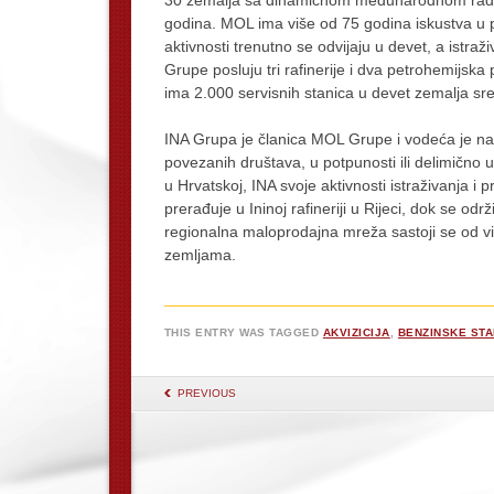
godina. MOL ima više od 75 godina iskustva u p
aktivnosti trenutno se odvijaju u devet, a ist
Grupe posluju tri rafinerije i dva petrohemijsk
ima 2.000 servisnih stanica u devet zemalja sre
INA Grupa je članica MOL Grupe i vodeća je naf
povezanih društava, u potpunosti ili delimično 
u Hrvatskoj, INA svoje aktivnosti istraživanja i p
prerađuje u Ininoj rafineriji u Rijeci, dok se održ
regionalna maloprodajna mreža sastoji se od vi
zemljama.
THIS ENTRY WAS TAGGED
AKVIZICIJA
,
BENZINSKE STA
POST NAVIGATION
PREVIOUS