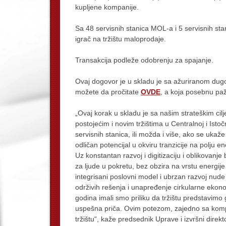
kupljene kompanije.
Sa 48 servisnih stanica MOL-a i 5 servisnih st
igrač na tržištu maloprodaje.
Transakcija podleže odobrenju za spajanje.
Ovaj dogovor je u skladu je sa ažuriranom dug
možete da pročitate
OVDE
, a koja posebnu pa
„Ovaj korak u skladu je sa našim strateškim cil
postojećim i novim tržištima u Centralnoj i Ist
servisnih stanica, ili možda i više, ako se uka
odličan potencijal u okviru tranzicije na polju
Uz konstantan razvoj i digitizaciju i oblikovan
za ljude u pokretu, bez obzira na vrstu energije
integrisani poslovni model i ubrzan razvoj nu
održivih rešenja i unapređenje cirkularne ekonom
godina imali smo priliku da tržištu predstavimo 
uspešna priča. Ovim potezom, zajedno sa komp
tržištu“, kaže predsednik Uprave i izvršni dire