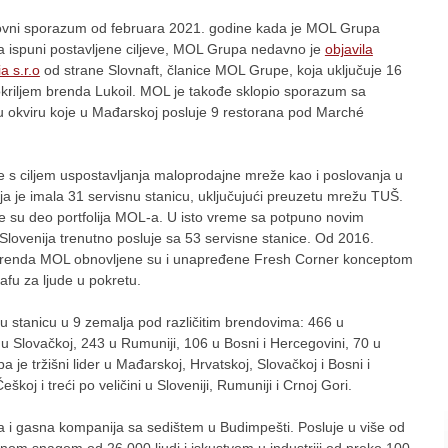
oslovni sporazum od februara 2021. godine kada je MOL Grupa
da ispuni postavljene ciljeve, MOL Grupa nedavno je
objavila
 s.r.o
od strane Slovnaft, članice MOL Grupe, koja uključuje 16
 okriljem brenda Lukoil. MOL je takođe sklopio sporazum sa
u okviru koje u Mađarskoj posluje 9 restorana pod Marché
 s ciljem uspostavljanja maloprodajne mreže kao i poslovanja u
a je imala 31 servisnu stanicu, uključujući preuzetu mrežu TUŠ.
ale su deo portfolija MOL-a. U isto vreme sa potpuno novim
 Slovenija trenutno posluje sa 53 servisne stanice. Od 2016.
em brenda MOL obnovljene su i unapređene Fresh Corner konceptom
kafu za ljude u pokretu.
stanicu u 9 zemalja pod različitim brendovima: 466 u
u Slovačkoj, 243 u Rumuniji, 106 u Bosni i Hercegovini, 70 u
a je tržišni lider u Mađarskoj, Hrvatskoj, Slovačkoj i Bosni i
škoj i treći po veličini u Sloveniji, Rumuniji i Crnoj Gori.
i gasna kompanija sa sedištem u Budimpešti. Posluje u više od
 snagom od 26.000 ljudi i iskustvom u industriji od preko 100