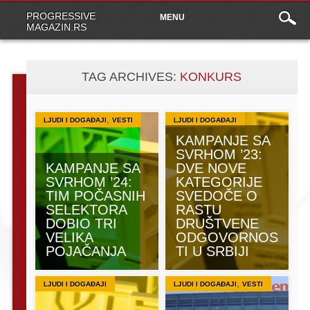
Main
Skip
PROGRESSIVE
MENU
to
menu
MAGAZIN.RS
content
TAG ARCHIVES:
KONKURS
,
LJUDI I DOGAĐAJI
VESTI
LJUDI I DOGAĐAJI
KAMPANJE SA
SVRHOM ’23:
KAMPANJE SA
DVE NOVE
SVRHOM ’24:
KATEGORIJE
TIM POČASNIH
SVEDOČE O
SELEKTORA
RASTU
DOBIO TRI
DRUŠTVENE
VELIKA
ODGOVORNOS
POJAČANJA
TI U SRBIJI
,
LJUDI I DOGAĐAJI
LJUDI I DOGAĐAJI
VESTI