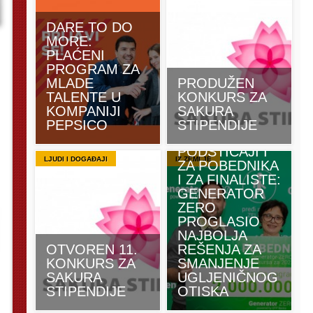
DARE TO DO
MORE:
PLAĆENI
PROGRAM ZA
MLADE
PRODUŽEN
TALENTE U
KONKURS ZA
KOMPANIJI
SAKURA
PEPSICO
STIPENDIJE
PODSTICAJI I
LJUDI I DOGAĐAJI
IZ ZEMLJE
ZA POBEDNIKA
I ZA FINALISTE:
GENERATOR
ZERO
PROGLASIO
NAJBOLJA
OTVOREN 11.
REŠENJA ZA
KONKURS ZA
SMANJENJE
SAKURA
UGLJENIČNOG
STIPENDIJE
OTISKA