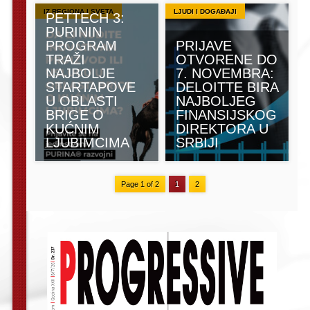
IZ REGIONA I SVETA
LJUDI I DOGAĐAJI
PETTECH 3:
PURININ
PROGRAM
PRIJAVE
TRAŽI
OTVORENE DO
NAJBOLJE
7. NOVEMBRA:
STARTAPOVE
DELOITTE BIRA
U OBLASTI
NAJBOLJEG
BRIGE O
FINANSIJSKOG
KUĆNIM
DIREKTORA U
LJUBIMCIMA
SRBIJI
Page 1 of 2
1
2