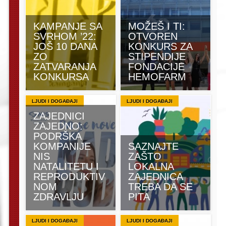
KAMPANJE SA
MOŽEŠ I TI:
SVRHOM ’22:
OTVOREN
JOŠ 10 DANA
KONKURS ZA
ZO
STIPENDIJE
ZATVARANJA
FONDACIJE
KONKURSA
HEMOFARM
LJUDI I DOGAĐAJI
LJUDI I DOGAĐAJI
ZAJEDNICI
ZAJEDNO:
PODRŠKA
KOMPANIJE
SAZNAJTE
NIS
ZAŠTO
NATALITETU I
LOKALNA
REPRODUKTIV
ZAJEDNICA
NOM
TREBA DA SE
ZDRAVLJU
PITA
LJUDI I DOGAĐAJI
LJUDI I DOGAĐAJI