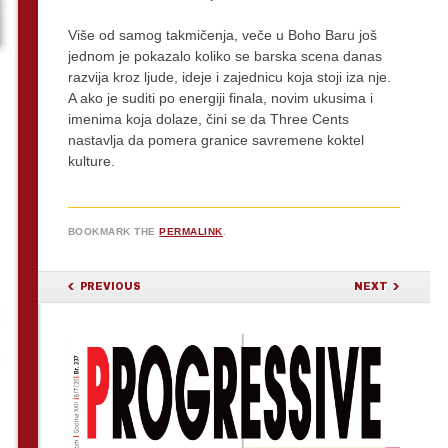
Više od samog takmičenja, veče u Boho Baru još
jednom je pokazalo koliko se barska scena danas
razvija kroz ljude, ideje i zajednicu koja stoji iza nje.
A ako je suditi po energiji finala, novim ukusima i
imenima koja dolaze, čini se da Three Cents
nastavlja da pomera granice savremene koktel
kulture.
BOOKMARK THE
PERMALINK
.
POST NAVIGATION
PREVIOUS
NEXT