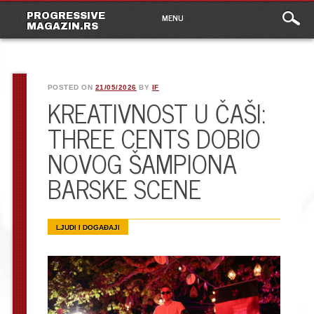
Main
Skip
PROGRESSIVE
MENU
to
MAGAZIN.RS
menu
content
POSTED ON
21/05/2026
BY
IF
KREATIVNOST U ČAŠI:
THREE CENTS DOBIO
NOVOG ŠAMPIONA
BARSKE SCENE
LJUDI I DOGAĐAJI