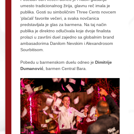
umesto tradicionalnog žirija, glavnu reč imala je
publika. Gosti su simboličnim Three Cents novcem
‘plaćali’ favorite večeri, a svaka novčanica
predstavljala je glas za barmena. Na taj način
publika je direktno odlučivala koje dvoje finalista
prolazi u završni duel zajedno sa globalnim brand
ambasadorima Danilom Nevskim i Alexandrosom
Sourbitisom.
Pobedu u barmenskom duelu odneo je
Dimitrije
Dumanović
, barmen Central Bara.