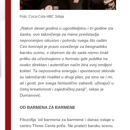
Foto: Coca-Cola HBC Srbija
„
Nakon deset godina u ugostiteljstvu i tri godine iza
šanka, ovo takmičenje za mene predstavlja
neprocenjivo iskustvo i potvrdu svega što radim.
Ceo koncept je pravo osveženje za beogradsku
barsku scenu, s obzirom da do sada nismo imali
priliku da učestvujemo u formatu gde publika na
ovako direktan i autentičan način bira svoj omiljeni
koktel. Ta neposredna energija i spontanost sklonile
su takmičarski rivalitet u drugi plan, pa smo se i mi,
ali i gosti, pre svega fantastično zabavili, uživajući u
čistoj kreativnosti i zajedničkoj pasiji“
, rekao je
Dumanović.
OD BARMENA ZA BARMENE
Filozofija ‘od barmena za barmene’ i danas ostaje u
centru Three Cents priče. Ne prateći barsku scenu