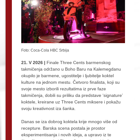
Foto: Coca-Cola HBC Srbija
21. V 2026 |
Finale Three Cents barmenskog
takmičenja održano u Boho Baru na Kalemegdanu
okupilo je barmene, ugostitelje i ljubitelje koktel
kulture na jednom mestu. Četvoro finalista, koji su
svoje mesto izborili rezultatima iz prve faze
takmičenja, dobili su priliku da predstave ‘signature’
koktele, kreirane uz Three Cents miksere i pokažu
svoju kreativnost iza šanka.
Danas se iza dobrog koktela krije mnogo više od
recepture. Barska scena postala je prostor
eksperimentisanja i novih ideja, a upravo iz te