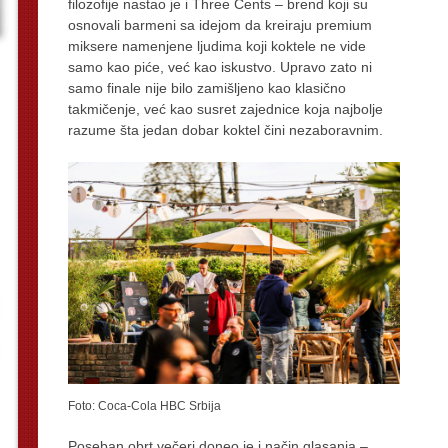
filozofije nastao je i Three Cents – brend koji su
osnovali barmeni sa idejom da kreiraju premium
miksere namenjene ljudima koji koktele ne vide
samo kao piće, već kao iskustvo. Upravo zato ni
samo finale nije bilo zamišljeno kao klasično
takmičenje, već kao susret zajednice koja najbolje
razume šta jedan dobar koktel čini nezaboravnim.
Foto: Coca-Cola HBC Srbija
Poseban obrt večeri doneo je i način glasanja –