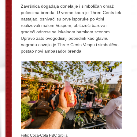
Završnica događaja donela je i simboličan omaž
počecima brenda. U vreme kada je Three Cents tek
nastajao, osnivači su prve isporuke po Atini
realizovali malom Vespom, obilazeći barove i
gradeći odnose sa lokalnom barskom scenom.
Upravo zato ovogodišnji pobednik kao glavnu
nagradu osvojio je Three Cents Vespu i simbolično
postao novi ambasador brenda.
Foto: Coca-Cola HBC Srbija