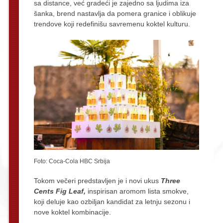
sa distance, već gradeći je zajedno sa ljudima iza
šanka, brend nastavlja da pomera granice i oblikuje
trendove koji redefinišu savremenu koktel kulturu.
Foto: Coca-Cola HBC Srbija
Tokom večeri predstavljen je i novi ukus
Three
Cents Fig Leaf,
inspirisan aromom lista smokve,
koji deluje kao ozbiljan kandidat za letnju sezonu i
nove koktel kombinacije.